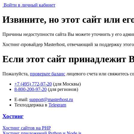
Войти в личный кабинет
Извините, но этот сайт или е
Причины недоступности сайта Вы можете уточнить у его адми
Хостинг-провайдер Masterhost, отвечающий за поддержку
этого
Если этот сайт принадлежит 
Пожалуйста,
проверьте баланс
лицевого счета или свяжитесь с
+7 (495) 772-97-20
(для Москвы)
8-800-200-97-20
(для регионов)
E-mail:
support@masterhost.ru
Техподдержка в
Telegram
Хостинг
Хостинг сайтов на PHP
Хостинг приложений Python и Node.js